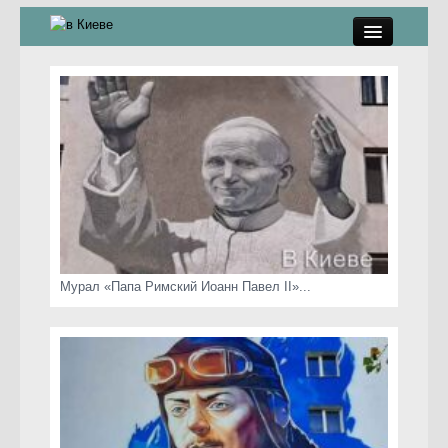
памятники, скульптуры
стрит-арт
коты Киева
скамейки
часы Киева
Мурал «Папа Римский Иоанн Павел II»...
Киев о любви
статьи
карта сайта