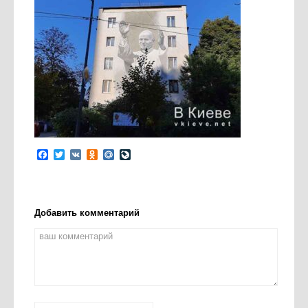
Facebook
Twitter
VK
Odnoklassniki
Mail.Ru
LiveJournal
Добавить комментарий