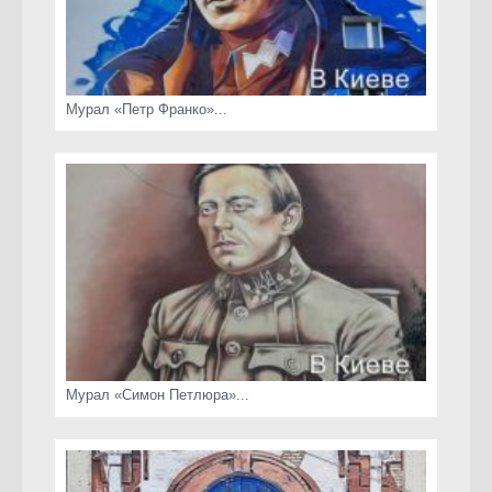
Мурал «Петр Франко»...
Мурал «Симон Петлюра»...