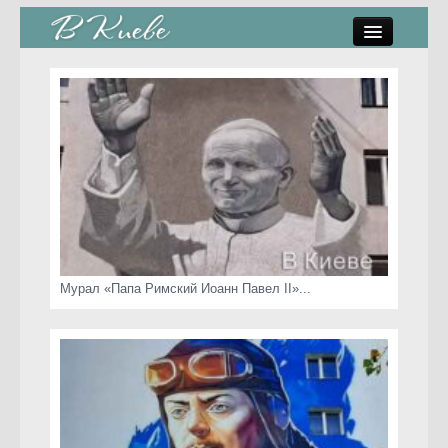
памятники, скульптуры
стрит-арт
коты Киева
скамейки
часы Киева
Мурал «Папа Римский Иоанн Павел II»...
Киев о любви
статьи
карта сайта