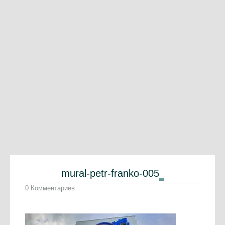
mural-petr-franko-005
0 Комментариев