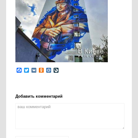
Facebook
Twitter
VK
Odnoklassniki
Mail.Ru
LiveJournal
Добавить комментарий