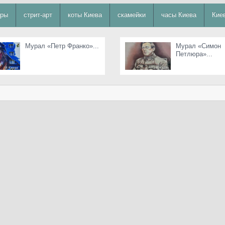
уры
стрит-арт
коты Киева
скамейки
часы Киева
Кие
Мурал «Петр Франко»...
Мурал «Симон
Петлюра»...