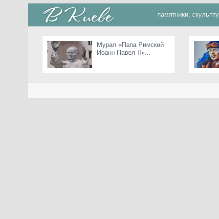
памятники, скульпт
Мурал «Папа Римский
Иоанн Павел II»...