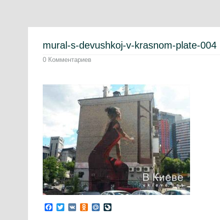
mural-s-devushkoj-v-krasnom-plate-004
0 Комментариев
Facebook
Twitter
VK
Odnoklassniki
Mail.Ru
LiveJournal