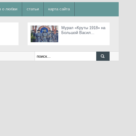
в о любви
статьи
карта сайта
Мурал «Круты 1918» на
Большой Васил...