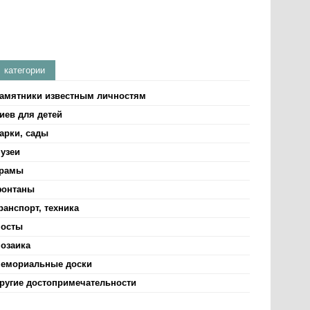
категории
амятники известным личностям
иев для детей
арки, сады
узеи
рамы
онтаны
ранспорт, техника
осты
озаика
емориальные доски
ругие достопримечательности