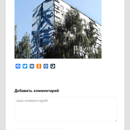
Facebook
Twitter
VK
Odnoklassniki
Mail.Ru
LiveJournal
Добавить комментарий