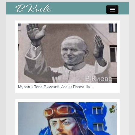
памятники, скульптуры
стрит-арт
коты Киева
скамейки
часы Киева
Мурал «Папа Римский Иоанн Павел II»...
Киев о любви
статьи
карта сайта