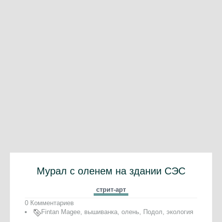
Мурал с оленем на здании СЭС
стрит-арт
0 Комментариев
Fintan Magee
,
вышиванка
,
олень
,
Подол
,
экология