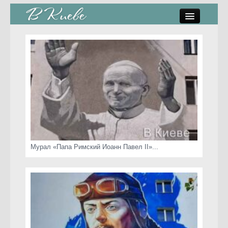
памятники, скульптуры
стрит-арт
коты Киева
скамейки
часы Киева
Мурал «Папа Римский Иоанн Павел II»...
Киев о любви
статьи
карта сайта