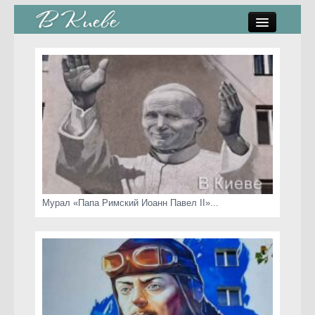
памятники, скульптуры
стрит-арт
коты Киева
скамейки
часы Киева
Мурал «Папа Римский Иоанн Павел II»...
Киев о любви
статьи
карта сайта