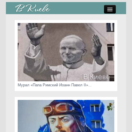
памятники, скульптуры
стрит-арт
коты Киева
скамейки
часы Киева
Мурал «Папа Римский Иоанн Павел II»...
Киев о любви
статьи
карта сайта