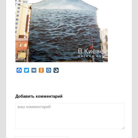
Facebook
Twitter
VK
Odnoklassniki
Mail.Ru
LiveJournal
Добавить комментарий