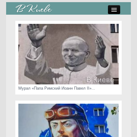
памятники, скульптуры
стрит-арт
коты Киева
скамейки
часы Киева
Мурал «Папа Римский Иоанн Павел II»...
Киев о любви
статьи
карта сайта