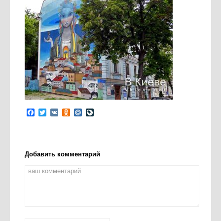
Facebook
Twitter
VK
Odnoklassniki
Mail.Ru
LiveJournal
Добавить комментарий