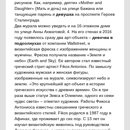
рисунков. Как, например, диптих «Mother and
Daughter» (Мать и дочь) на улице Бажана или
танцующие парень и
девушка
на проспекте Героев
Сталинграда.
Два мурала можно увидеть и на 16-этажном доме
по улице Анны Ахматовой, 4. На его стенах в 2016
году появилось сразу два арт-объекта –
девочка в
подсолнухах
от компании Wallstreet, и
византийская фреска с изображением женщины и
мужчины. Фреска получила название «Земля и
небо» (Earth and Sky). Ее автором стал известный
греческий стрит-артист Fikos Antonios. По замыслу
художника мужская и женская фигуры,
изображенные на мурале, символизируют небо и
землю. «Это крупнейший арт-объект в истории
греческого искусства с древних времен. Он в три
раза выше статуи Зевса в Олимпии, одного из семи
чудес света» – отметил художник. Работы Фикоса
Антониоса известны смешением греческого и
византийского стилей. Fikos родился в 1987 году в
Афинах, где проживает до сих пор. С 13 лет он
изучал византийскую живопись под руководством