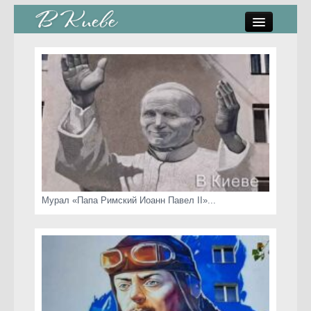
памятники, скульптуры
стрит-арт
коты Киева
скамейки
часы Киева
Мурал «Папа Римский Иоанн Павел II»...
Киев о любви
статьи
карта сайта