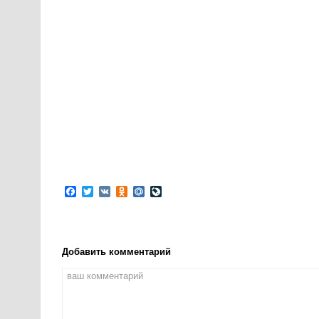
Facebook
Twitter
VK
Odnoklassniki
Mail.Ru
LiveJournal
Добавить комментарий