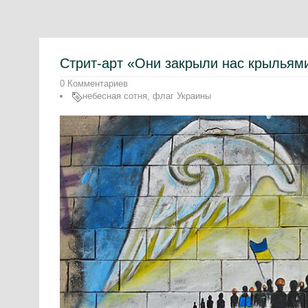
Стрит-арт «Они закрыли нас крыльям
0 Комментариев
небесная сотня
,
флаг Украины