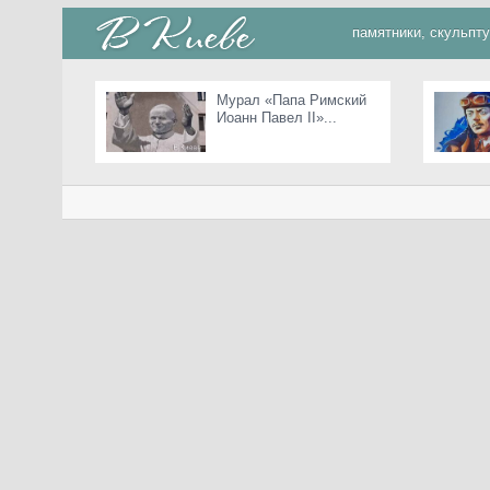
памятники, скульпт
Мурал «Папа Римский
Иоанн Павел II»...