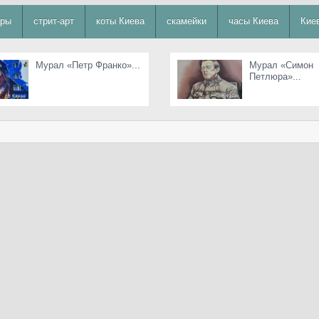
уры
стрит-арт
коты Киева
скамейки
часы Киева
Кие
Мурал «Петр Франко»...
Мурал «Симон
Петлюра»...