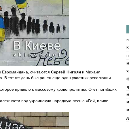
п
К
п
м
х
я Евромайдана, считаются
Сергей Нигоян
и Михаил
а. В тот же день был ранен еще один участник революции –
ф
.
т
которое привело к массовому кровопролитию. Счет погибших
м
лежности под украинскую народную песню «Гей, пливе
м
м
д