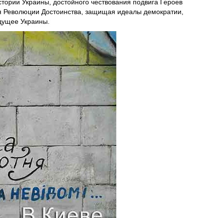
стории Украины, достойного чествования подвига Героев
мя Революции Достоинства, защищая идеалы демократии,
удущее Украины.