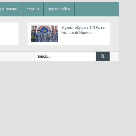
в о любви
статьи
карта сайта
Мурал «Круты 1918» на
Большой Васил...