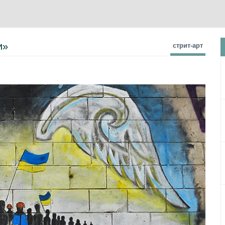
и»
стрит-арт