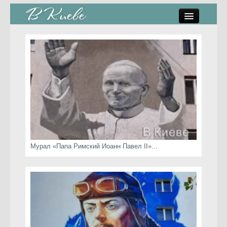
памятники, скульптуры
стрит-арт
коты Киева
скамейки
часы Киева
Мурал «Папа Римский Иоанн Павел II»...
Киев о любви
статьи
карта сайта