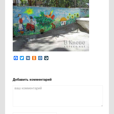
Facebook
Twitter
VK
Odnoklassniki
Mail.Ru
LiveJournal
Добавить комментарий