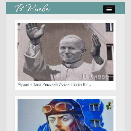
памятники, скульптуры
стрит-арт
коты Киева
скамейки
часы Киева
Мурал «Папа Римский Иоанн Павел II»...
Киев о любви
статьи
карта сайта