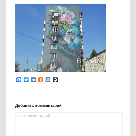
Facebook
Twitter
VK
Odnoklassniki
Mail.Ru
LiveJournal
Добавить комментарий