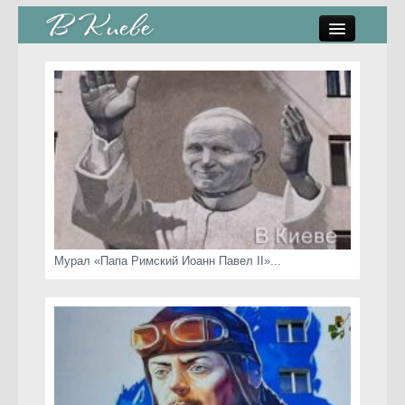
памятники, скульптуры
стрит-арт
коты Киева
скамейки
часы Киева
Мурал «Папа Римский Иоанн Павел II»...
Киев о любви
статьи
карта сайта