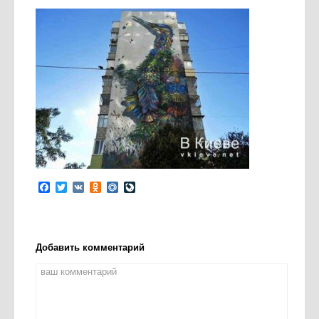
Facebook
Twitter
VK
Odnoklassniki
Mail.Ru
LiveJournal
Добавить комментарий