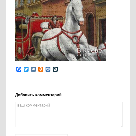
Facebook
Twitter
VK
Odnoklassniki
Mail.Ru
LiveJournal
Добавить комментарий