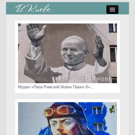
памятники, скульптуры
стрит-арт
коты Киева
скамейки
часы Киева
Мурал «Папа Римский Иоанн Павел II»...
Киев о любви
статьи
карта сайта