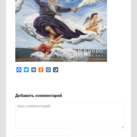
Facebook
Twitter
VK
Odnoklassniki
Mail.Ru
LiveJournal
Добавить комментарий