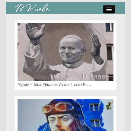
памятники, скульптуры
стрит-арт
коты Киева
скамейки
часы Киева
Мурал «Папа Римский Иоанн Павел II»...
Киев о любви
статьи
карта сайта