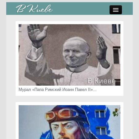
памятники, скульптуры
стрит-арт
коты Киева
скамейки
часы Киева
Мурал «Папа Римский Иоанн Павел II»...
Киев о любви
статьи
карта сайта