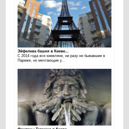
Эйфелева башня в Киеве...
С 2014 года все киевляне, ни разу не бывавшие в
Париже, но мечтающие у...