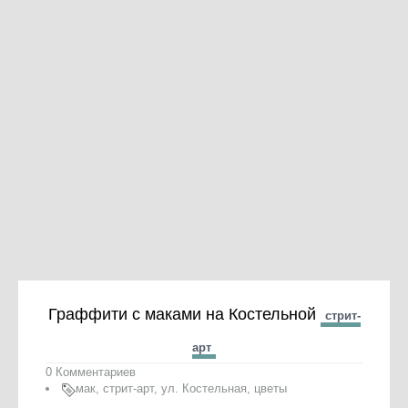
Граффити с маками на Костельной
стрит-
арт
0 Комментариев
мак
,
стрит-арт
,
ул. Костельная
,
цветы