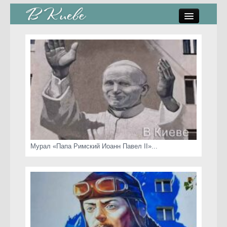
памятники, скульптуры
стрит-арт
коты Киева
скамейки
часы Киева
Мурал «Папа Римский Иоанн Павел II»...
Киев о любви
статьи
карта сайта