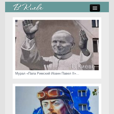
памятники, скульптуры
стрит-арт
коты Киева
скамейки
часы Киева
Мурал «Папа Римский Иоанн Павел II»...
Киев о любви
статьи
карта сайта