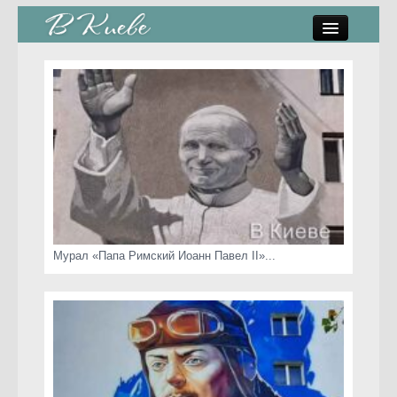
памятники, скульптуры
стрит-арт
коты Киева
скамейки
часы Киева
Мурал «Папа Римский Иоанн Павел II»...
Киев о любви
статьи
карта сайта