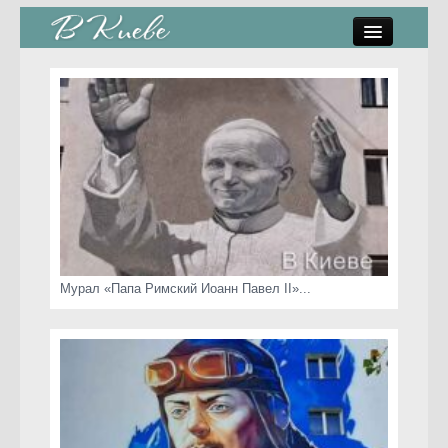
памятники, скульптуры
стрит-арт
коты Киева
скамейки
часы Киева
Мурал «Папа Римский Иоанн Павел II»...
Киев о любви
статьи
карта сайта