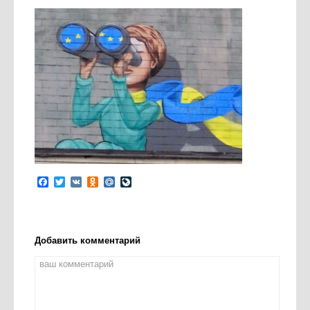
Facebook
Twitter
VK
Odnoklassniki
Mail.Ru
LiveJournal
Добавить комментарий