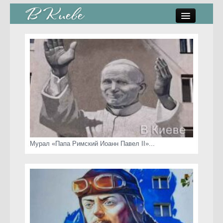
памятники, скульптуры
стрит-арт
коты Киева
скамейки
часы Киева
Мурал «Папа Римский Иоанн Павел II»...
Киев о любви
статьи
карта сайта