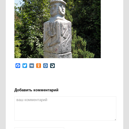
Facebook
Twitter
VK
Odnoklassniki
Mail.Ru
LiveJournal
Добавить комментарий