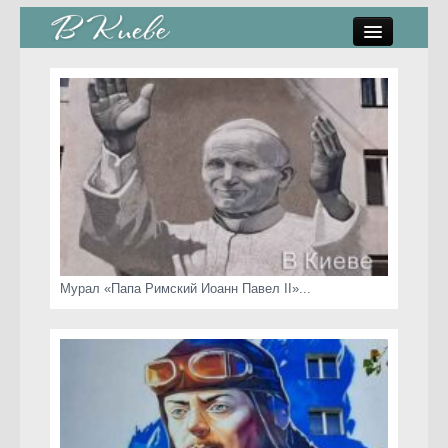
памятники, скульптуры
стрит-арт
коты Киева
скамейки
часы Киева
Мурал «Папа Римский Иоанн Павел II»...
Киев о любви
статьи
карта сайта