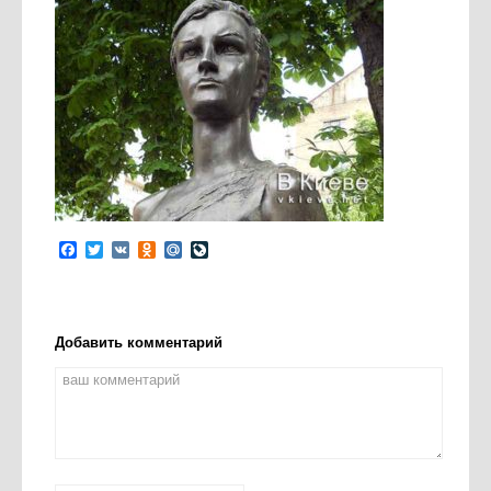
Facebook
Twitter
VK
Odnoklassniki
Mail.Ru
LiveJournal
Добавить комментарий