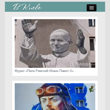
памятники, скульптуры
стрит-арт
коты Киева
скамейки
часы Киева
Мурал «Папа Римский Иоанн Павел II»...
Киев о любви
статьи
карта сайта