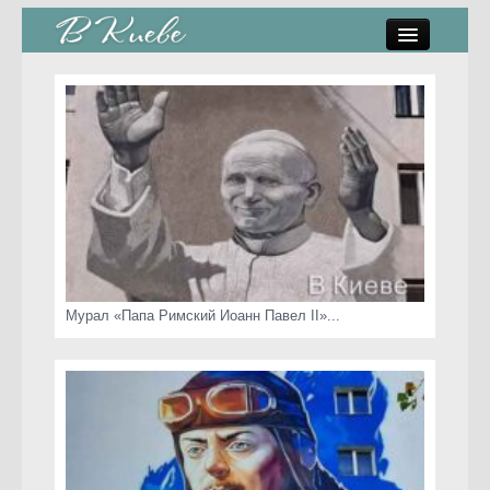
памятники, скульптуры
стрит-арт
коты Киева
скамейки
часы Киева
Мурал «Папа Римский Иоанн Павел II»...
Киев о любви
статьи
карта сайта