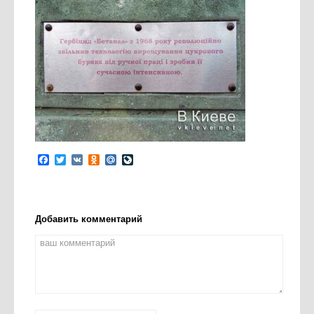
Facebook
Twitter
VK
Odnoklassniki
Mail.Ru
LiveJournal
Добавить комментарий