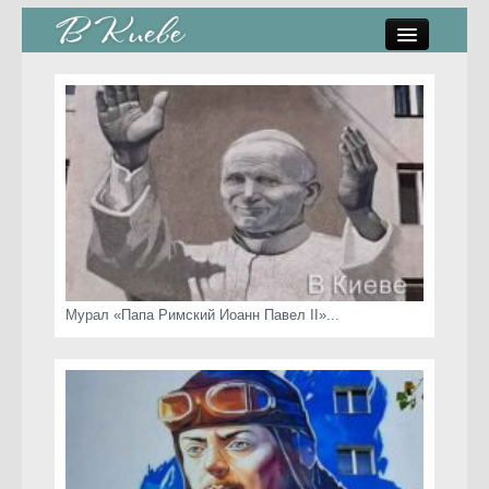
памятники, скульптуры
стрит-арт
коты Киева
скамейки
часы Киева
Мурал «Папа Римский Иоанн Павел II»...
Киев о любви
статьи
карта сайта