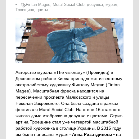
Fintan Magee
,
Mural Social Club
,
девушка
,
мурал
,
Троещина
,
цветы
Авторство мурала «The visionary» (Провидец) в
Деснянском районе Киева принадлежит известному
австралийскому художнику Финтану Меджи (Fintan
Magee). Масштабная фреска находится на
пересечении проспекта Маяковского и улицы
Николая Закревского. Она была создана в рамках
фестиваля Mural Social Club. На стене 16-этажного
жилого дома изображена девушка с цветами. Стрит-
арт на Троещине стал уже четвертой масштабной
работой художника в столице Украины. В 2015 году
им были написаны мурал
«Анна Ризатдинова»
на