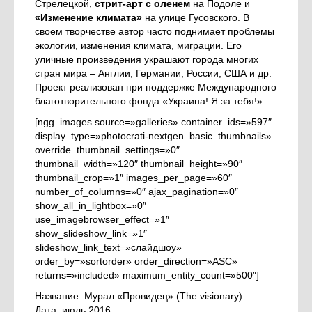
Стрелецкой,
стрит-арт с оленем
на Подоле и
«Изменение климата»
на улице Гусовского. В
своем творчестве автор часто поднимает проблемы
экологии, изменения климата, миграции. Его
уличные произведения украшают города многих
стран мира – Англии, Германии, России, США и др.
Проект реализован при поддержке Международного
благотворительного фонда «Украина! Я за тебя!»
[ngg_images source=»galleries» container_ids=»597″
display_type=»photocrati-nextgen_basic_thumbnails»
override_thumbnail_settings=»0″
thumbnail_width=»120″ thumbnail_height=»90″
thumbnail_crop=»1″ images_per_page=»60″
number_of_columns=»0″ ajax_pagination=»0″
show_all_in_lightbox=»0″
use_imagebrowser_effect=»1″
show_slideshow_link=»1″
slideshow_link_text=»слайдшоу»
order_by=»sortorder» order_direction=»ASC»
returns=»included» maximum_entity_count=»500″]
Название: Мурал «Провидец» (The visionary)
Дата: июль 2016