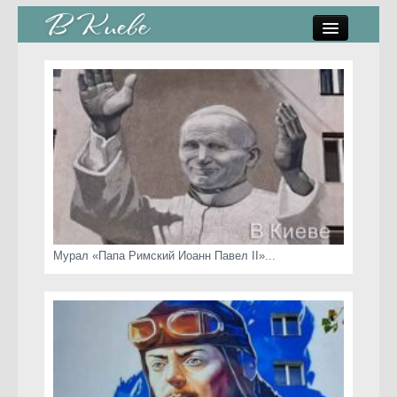
памятники, скульптуры
стрит-арт
коты Киева
скамейки
часы Киева
Мурал «Папа Римский Иоанн Павел II»...
Киев о любви
статьи
карта сайта